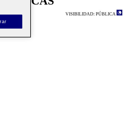
S BÁSICAS
VISIBILIDAD: PÚBLICA
rar