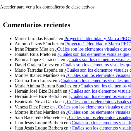
Acceder para ver a los compañeros de clase activos.
Comentarios recientes
Mario Tarradas Espuña
en
Proyecto 1 Identidad y Marca PEC
Antonio Pazos Sánchez
en
Proyecto 1 Identidad y Marca PEC
Irene Pizarro Mira
en
¿Cuáles son los elementos visuales que 
Jonatan Ruiz Prieto
en
¿Cuáles son los elementos visuales que
Paloma Lopez Caracena
en
¿Cuáles son los elementos visuale
David Grajera Lopez
en
¿Cuáles son los elementos visuales qu
Mario Tarradas Espuña
en
¿Cuáles son los elementos visuales 
Montse Ibañez Martínez
en
¿Cuáles son los elementos visuales
Cristina Toro Lopez
en
¿Cuáles son los elementos visuales que
Maria Ainhoa Barrera Sanchez
en
¿Cuáles son los elementos v
Hernán José Bize Beltrán
en
¿Cuáles son los elementos visual
Hernán José Bize Beltrán
en
¿Cuáles son los elementos visual
Beatriz de Nova García
en
¿Cuáles son los elementos visuales
Vanesa Diez Perez
en
¿Cuáles son los elementos visuales que 
Montse Ibañez Martínez
en
¿Cuáles son los elementos visuales
Sara Baceiredo Miravete
en
¿Cuáles son los elementos visuale
Juan Jesús Luque Barberá
en
¿Cuáles son los elementos visual
Juan Jesús Luque Barberá
en
¿Cuáles son los elementos visual