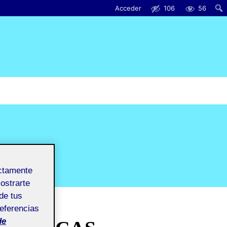
Acceder
106
56
ectamente
mostrarte
de tus
referencias
de