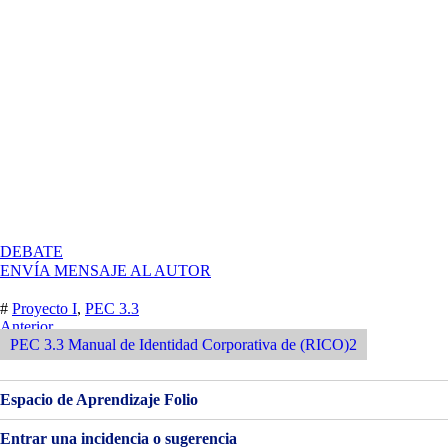
EN
DEBATE
PEC
ENVÍA MENSAJE AL AUTOR
3.3
DESARROLLO
#
Proyecto I
,
PEC 3.3
DE
Navegación
Entrada
Anterior
LAS
Anterior
PEC 3.3 Manual de Identidad Corporativa de (RICO)2
de
APLICACIONES
BÁSICAS
entradas
Espacio de Aprendizaje Folio
Entrar una incidencia o sugerencia