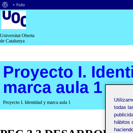
Acerca
+ Folio
Saltar
de
al
contenido
WordPress
Universitat Oberta
de Catalunya
Proyecto I. Ident
marca aula 1
Utiliza
Proyecto I. Identidad y marca aula 1
todas la
publicid
hábitos 
haciendo