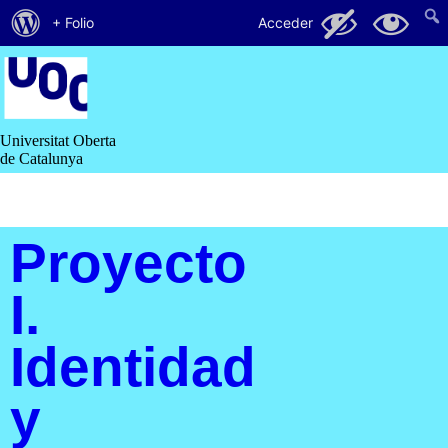
Acerca
106
56
+ Folio
Acceder
de
Saltar
al
WordPress
contenido
Universitat Oberta
de Catalunya
Proyecto
I.
Identidad
y