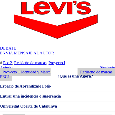
EN
DEBATE
LEVI’S
ENVÍA MENSAJE AL AUTOR
#
Pec 2
,
Resideño de marcas
,
Proyecto I
Navegación
Entrada
Siguiente
Anterior
Siguiente
Anterior
Entrada
Proyecto 1 Identidad y Marca
Rediseño de marcas
de
¿Qué es una Ágora?
PEC1
entradas
Espacio de Aprendizaje Folio
Entrar una incidencia o sugerencia
Universitat Oberta de Catalunya