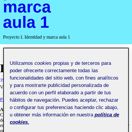
marca
aula 1
Proyecto I. Identidad y marca aula 1
Utilizamos
cookies
propias y de terceros para
LEVI’S
poder ofrecerte correctamente todas las
funcionalidades del sitio web, con fines analíticos
19 OCTUBRE, 2020
CAROLINA MADRIGAL ABRIL
y para mostrarte publicidad personalizada de
VISIBILIDAD: PÚBLICA
acuerdo con un perfil elaborado a partir de tus
PEC 2. REDISEÑO DE MARCAS
hábitos de navegación. Puedes aceptar, rechazar
o configurar tus preferencias haciendo clic abajo,
Análisis de
la marca
u obtener más información en nuestra
política de
Como sabemos es una empresa dedicada al mundo textil, donde se la
destaca por crear prendas de gran resistencia. Desde 1853 creo esta
cookies.
empresa para que las prendas vaqueras duraran más tiempo y no tener
que arreglarlas constantemente.