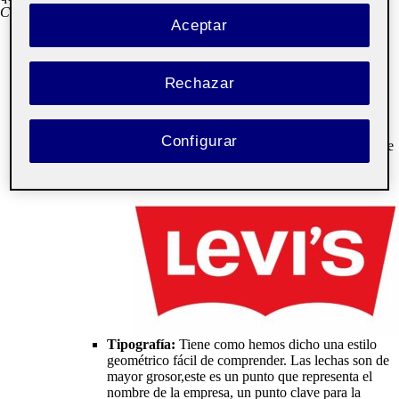
Componentes de una marca gráfica
Aceptar
Nombre:
Levi Strauss & Co.
Logotipo:
Está compuesta por una tipografía
geométrica y sobre un fondo rojo, por eso se le
Rechazar
destaca en su parámetros de calidad como un
logotipo puro y también como un logotipo con
fondo.
Configurar
Símbolo:
Su fondo en forma de murciélago o parte
trasera del bolsillo de los jean destaca como
elemento representativo de este.
Tipografía:
Tiene como hemos dicho una estilo
geométrico fácil de comprender. Las lechas son de
mayor grosor,este es un punto que representa el
nombre de la empresa, un punto clave para la